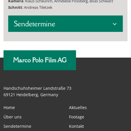
Kamera
: Klaus Scheurich, Anneliese Possberg, Boas Schwarz
Schnitt
: Andreas Tiletzek
Sendetermine
Marco Polo Film AG
Handschuhsheimer Landstraße 73
69121 Heidelberg, Germany
Home
Aktuelles
Über uns
Footage
Sendetermine
Kontakt