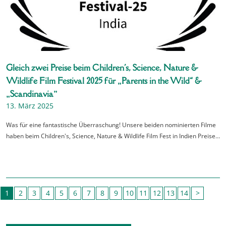
Gleich zwei Preise beim Children's, Science, Nature &
Wildlife Film Festival 2025 für „Parents in the Wild“ &
„Scandinavia”
13. März 2025
Was für eine fantastische Überraschung! Unsere beiden nominierten Filme
haben beim Children's, Science, Nature & Wildlife Film Fest in Indien Preise…
1
2
3
4
5
6
7
8
9
10
11
12
13
14
>