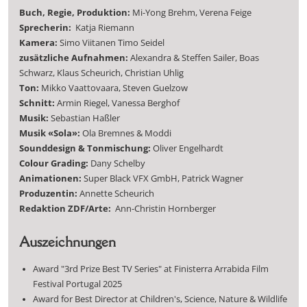
Buch, Regie, Produktion:
Mi-Yong Brehm, Verena Feige
Sprecherin:
Katja Riemann
Kamera:
Simo Viitanen Timo Seidel
zusätzliche Aufnahmen:
Alexandra & Steffen Sailer, Boas
Schwarz, Klaus Scheurich, Christian Uhlig
Ton:
Mikko Vaattovaara, Steven Guelzow
Schnitt:
Armin Riegel, Vanessa Berghof
Musik:
Sebastian Haßler
Musik «Sola»:
Ola Bremnes & Moddi
Sounddesign & Tonmischung:
Oliver Engelhardt
Colour Grading:
Dany Schelby
Animationen:
Super Black VFX GmbH, Patrick Wagner
Produzentin:
Annette Scheurich
Redaktion ZDF/Arte:
Ann-Christin Hornberger
Auszeichnungen
Award "3rd Prize Best TV Series" at Finisterra Arrabida Film
Festival Portugal 2025
Award for Best Director at Children's, Science, Nature & Wildlife