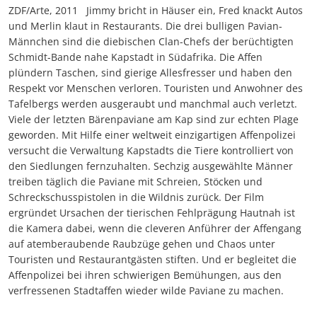
ZDF/Arte, 2011 Jimmy bricht in Häuser ein, Fred knackt Autos
und Merlin klaut in Restaurants. Die drei bulligen Pavian-
Männchen sind die diebischen Clan-Chefs der berüchtigten
Schmidt-Bande nahe Kapstadt in Südafrika. Die Affen
plündern Taschen, sind gierige Allesfresser und haben den
Respekt vor Menschen verloren. Touristen und Anwohner des
Tafelbergs werden ausgeraubt und manchmal auch verletzt.
Viele der letzten Bärenpaviane am Kap sind zur echten Plage
geworden. Mit Hilfe einer weltweit einzigartigen Affenpolizei
versucht die Verwaltung Kapstadts die Tiere kontrolliert von
den Siedlungen fernzuhalten. Sechzig ausgewählte Männer
treiben täglich die Paviane mit Schreien, Stöcken und
Schreckschusspistolen in die Wildnis zurück. Der Film
ergründet Ursachen der tierischen Fehlprägung Hautnah ist
die Kamera dabei, wenn die cleveren Anführer der Affengang
auf atemberaubende Raubzüge gehen und Chaos unter
Touristen und Restaurantgästen stiften. Und er begleitet die
Affenpolizei bei ihren schwierigen Bemühungen, aus den
verfressenen Stadtaffen wieder wilde Paviane zu machen.