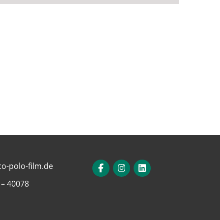
o-polo-film.de
 – 40078