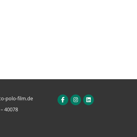
o-polo-film.de
 – 40078