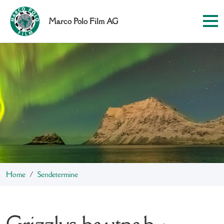
Marco Polo Film AG
Home
Sendetermine
Grizzlys hautnah -