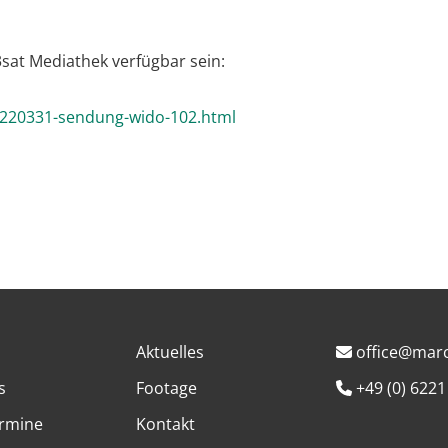
3sat Mediathek verfügbar sein:
/220331-sendung-wido-102.html
Aktuelles
office@marc
s
Footage
+49 (0) 6221
rmine
Kontakt