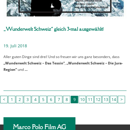
„Wunderwelt Schweiz“ gleich 3-mal ausgewählt!
19. Juli 2018
Aller guten Dinge sind drei! Und so freuen wir uns ganz besonders, dass
„Wunderwelt Schweiz – Das Tessin“
,
„Wunderwelt Schweiz – Die Jura-
Region“
und
…
<
1
2
3
4
5
6
7
8
9
10
11
12
13
14
>
Marco Polo Film AG