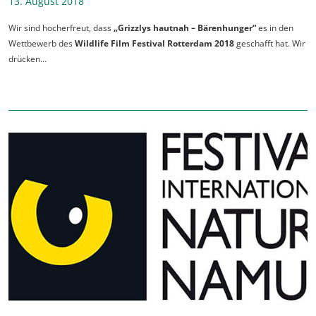
13. August 2018
Wir sind hocherfreut, dass
„Grizzlys hautnah – Bärenhunger“
es in den
Wettbewerb des
Wildlife Film Festival Rotterdam 2018
geschafft hat. Wir
drücken…