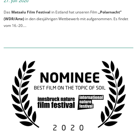
27. Juli 2020
Das
Matsalu Film Festival
in Estland hat unseren Film
„Polarnacht“
(WDR/Arte)
in den diesjährigen Wettbewerb mit aufgenommen. Es findet
vom 16.-20.…