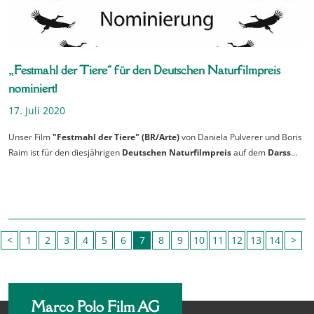
„Festmahl der Tiere“ für den Deutschen Naturfilmpreis
nominiert!
17. Juli 2020
Unser Film
"Festmahl der Tiere" (BR/Arte)
von Daniela Pulverer und Boris
Raim ist für den diesjährigen
Deutschen Naturfilmpreis
auf dem
D
arss
…
<
1
2
3
4
5
6
7
8
9
10
11
12
13
14
>
Marco Polo Film AG