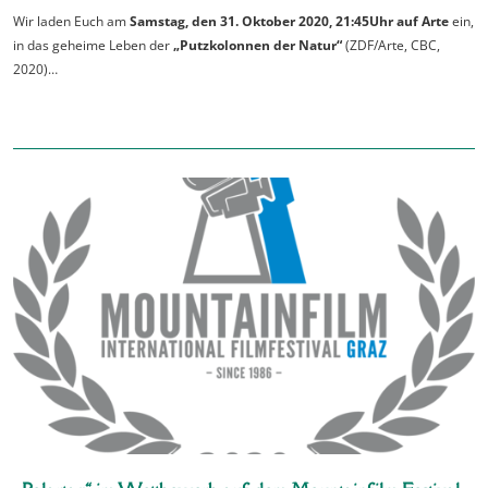
Wir laden Euch am
Samstag, den 31. Oktober 2020, 21:45Uhr auf Arte
ein,
in das geheime Leben der
„Putzkolonnen der Natur“
(ZDF/Arte, CBC,
2020)…