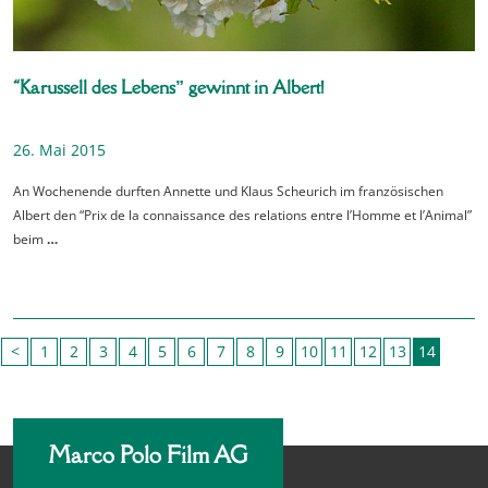
“Karussell des Lebens” gewinnt in Albert!
26. Mai 2015
An Wochenende durften Annette und Klaus Scheurich im französischen
Albert den “Prix de la connaissance des relations entre l’Homme et l’Animal”
beim
…
<
1
2
3
4
5
6
7
8
9
10
11
12
13
14
Marco Polo Film AG