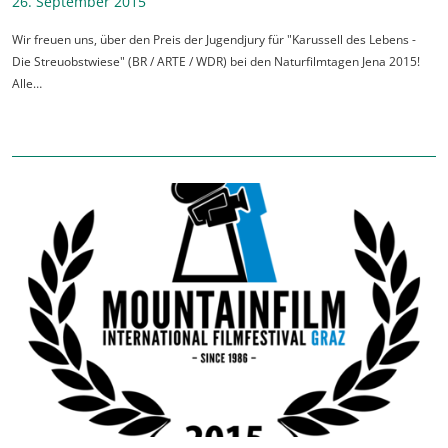
26. September 2015
Wir freuen uns, über den Preis der Jugendjury für "Karussell des Lebens -
Die Streuobstwiese" (BR / ARTE / WDR) bei den Naturfilmtagen Jena 2015!
Alle…