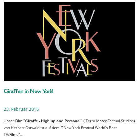
Giraffen in New York!
23. Februar 2016
Unser Film
"Giraffe - High up and Personal" (
Terra Mater Factual Studios)
von Herbert Ostwald ist auf dem ""New York Festival World's Best
TV/Films"…