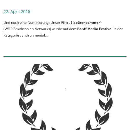
22. April 2016
Und noch eine Nominierung: Unser Film
„Eisbärensommer“
(WDR/Smithsonian Networks) wurde auf dem
Banff Media Festival
in der
Kategorie „Environmental…