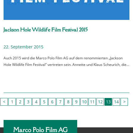
Jackson Hole Wildlife Film Festival 2015
22. September 2015
Auch 2015 wird die Marco Polo Film AG auf dem renommierten „Jackson
Hole Wildlife Film Festival“ vertreten sein. Annette und Klaus Scheurich, die…
<
1
2
3
4
5
6
7
8
9
10
11
12
13
14
>
Marco Polo Film AG